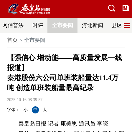
网信普法
时评
全市要闻
河北新闻
县区热
首页
全市要闻
【强信心 增动能——高质量发展一线
报道】
秦港股份六公司单班装船量达11.4万
吨 创造单班装船量最高纪录
2025-10-16 08:39:57
字体：
小
中
大
秦皇岛日报 记者 康美思 通讯员 李晓