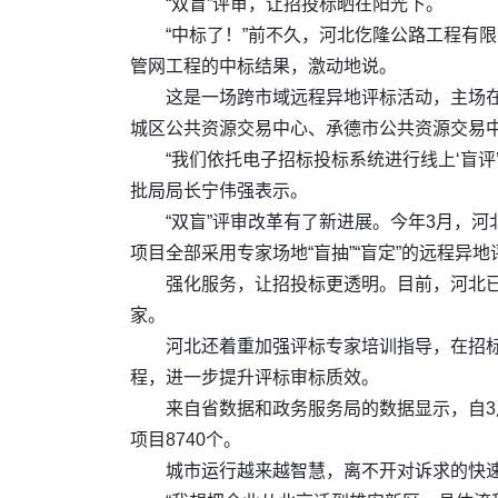
“双盲”评审，让招投标晒在阳光下。
“中标了！”前不久，河北仡隆公路工程有
管网工程的中标结果，激动地说。
这是一场跨市域远程异地评标活动，主场在
城区公共资源交易中心、承德市公共资源交易
“我们依托电子招标投标系统进行线上‘盲
批局局长宁伟强表示。
“双盲”评审改革有了新进展。今年3月，
项目全部采用专家场地“盲抽”“盲定”的远程异
强化服务，让招投标更透明。目前，河北
家。
河北还着重加强评标专家培训指导，在招
程，进一步提升评标审标质效。
来自省数据和政务服务局的数据显示，自3月
项目8740个。
城市运行越来越智慧，离不开对诉求的快