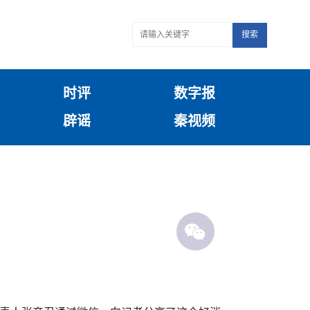
搜索
时评
数字报
辟谣
秦视频