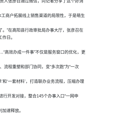
负责人张彦召通过微信，向记者分享了这个好消
体工商户拓展线上销售渠道的局限性，于是萌生
了。”在高阳县行政审批局办事大厅，张彦召在
工作日。
……“高效办成一件事”不仅是服务窗口的优化，更
流程重塑和部门协同，变“多次跑”为“一次
’和‘一套材料’，打造联办业务流程，压缩办理
进行开发对接，整合145个办事入口“一网申
红利加速释放。