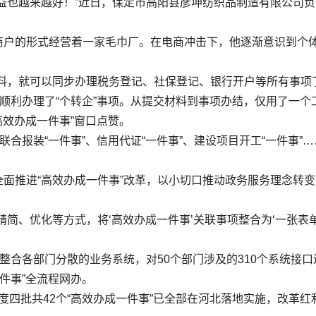
益也越来越好！”近日，保定市高阳县彦坤纺织品制造有限公司
商户的形式经营着一家毛巾厂。在电商冲击下，他逐渐意识到个
料，就可以同步办理税务登记、社保登记、银行开户等所有事项
口顺利办理了“个转企”事项。从提交材料到事项办结，仅用了一个
高效办成一件事”窗口点赞。
联合报装“一件事”、信用代证“一件事”、建设项目开工“一件事”
面推进“高效办成一件事”改革，以小切口推动政务服务理念转变、
简、优化等方式，将‘高效办成一件事’关联事项整合为‘一张表单
整合各部门分散的业务系统，对50个部门涉及的310个系统接口
件事”全流程网办。
5年度四批共42个“高效办成一件事”已全部在河北落地实施，改革