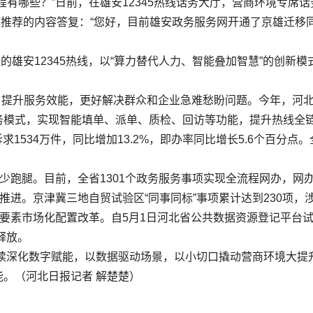
程有哪些？”日前，在雄安12345热线话务大厅，营商环境专席
知识库推荐的内容答复：“您好，目前雄安政务服务网开通了京雄迁
模型的雄安12345热线，以“算力替代人力、智能叠加智慧”的创新
能，提升服务效能，更好解决群众和企业急难愁盼问题。今年，河北
”服务模式，实现智能填单、派单、质检、回访等功能，提升热线全
诉求1534万件，同比增加13.2%，即办率同比增长5.6个百分点
少跑腿。目前，全省1301个政务服务事项实现全流程网办，网办
深推进。京津冀三地自贸试验区“同事同标”事项累计达到230项
据要素市场化配置改革。自5月1日河北省公共数据资源登记平台
释放。
将持续深化数字赋能，以数据驱动场景，以小切口撬动营商环境大
。（河北日报记者 解楚楚）