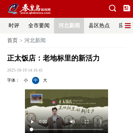
时评
全市要闻
河北新闻
县区热点
应急
首页
河北新闻
正太饭店：老地标里的新活力
2025-10-19 14:16:41
字体：
小
中
大