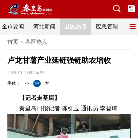
全市要闻
河北新闻
县区热点
应急管理
辟
首页
县区热点
卢龙甘薯产业延链强链助农增收
2025-10-20 09:04:51
字体：
小
中
大
【记者走基层】
秦皇岛日报记者 陈引玉 通讯员 李碧琦