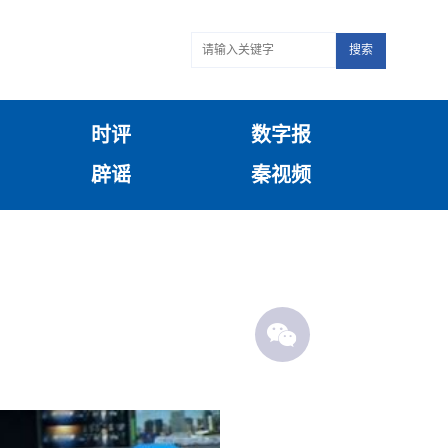
搜索
时评
数字报
辟谣
秦视频