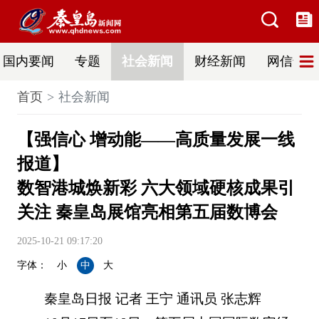
国内要闻
专题
社会新闻
财经新闻
网信普法
首页
社会新闻
【强信心 增动能——高质量发展一线
报道】
数智港城焕新彩 六大领域硬核成果引
关注 秦皇岛展馆亮相第五届数博会
2025-10-21 09:17:20
字体：
小
中
大
秦皇岛日报 记者 王宁 通讯员 张志辉