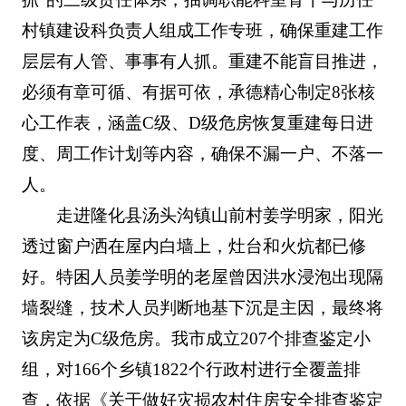
村镇建设科负责人组成工作专班，确保重建工作
层层有人管、事事有人抓。重建不能盲目推进，
必须有章可循、有据可依，承德精心制定8张核
心工作表，涵盖C级、D级危房恢复重建每日进
度、周工作计划等内容，确保不漏一户、不落一
人。
走进隆化县汤头沟镇山前村姜学明家，阳光
透过窗户洒在屋内白墙上，灶台和火炕都已修
好。特困人员姜学明的老屋曾因洪水浸泡出现隔
墙裂缝，技术人员判断地基下沉是主因，最终将
该房定为C级危房。我市成立207个排查鉴定小
组，对166个乡镇1822个行政村进行全覆盖排
查，依据《关于做好灾损农村住房安全排查鉴定