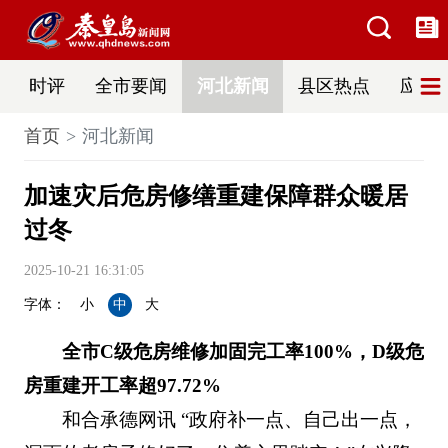
时评
全市要闻
河北新闻
县区热点
应急
首页
河北新闻
加速灾后危房修缮重建保障群众暖居
过冬
2025-10-21 16:31:05
字体：
小
中
大
全市C级危房维修加固完工率100%，D级危
房重建开工率超97.72%
和合承德网讯 “政府补一点、自己出一点，