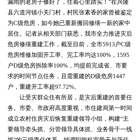
漏雨的老房子修好了，住着心里踏实！”在兴隆
县六道河镇小关门村，村民张素香的家曾被鉴定
为C级危房，如今她已重新搬回修缮一新的家中
居住。记者从相关部门获悉，我市全力推进灾后
危房修缮重建工作，截至目前，全市5913户C级
危房维修加固开工率、完工率均达100%，1595
户D级危房拆除率100%，均提前完成省、市要
求的时间节点任务，且需重建的D级危房1447
户，重建开工率超97.72%。
让受灾群众住有所居，是灾后重建的首要任
务。市委、市政府高度重视，市住建局第一时间
成立农村住房灾后恢复重建领导小组，构建“主
要领导牵头抓、分管领导具体抓、业务骨干一线
抓”的三级责任体系，抽调职能科室骨干与历任