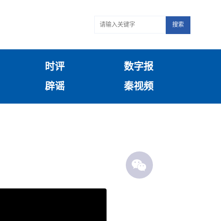
搜索
时评
数字报
辟谣
秦视频