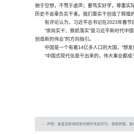
驰于空想，不骛于虚声；要笃实好学，尊重实
历史不会辜负实干者。我们靠实干创造了辉煌的
有评论认为，习近平总书记在2023年春节
“崇尚实干、狠抓落实”是习近平新时代中
创造新的伟业”的方向指引。
中国是一个有着14亿多人口的大国，“想
“中国式现代化是干出来的，伟大事业都成
声明：秦皇岛新闻网发布稿件未经许可，谢绝转载。秦