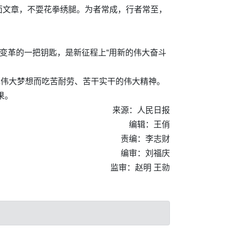
面文章，不耍花拳绣腿。为者常成，行者常至，
变革的一把钥匙，是新征程上“用新的伟大奋斗
现伟大梦想而吃苦耐劳、苦干实干的伟大精神。
果。
来源：人民日报
编辑：王俏
责编：李志财
编审：刘福庆
监审：赵明 王勍