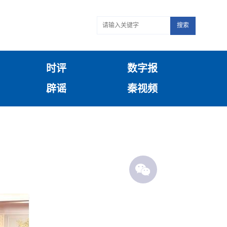
搜索
时评
数字报
辟谣
秦视频