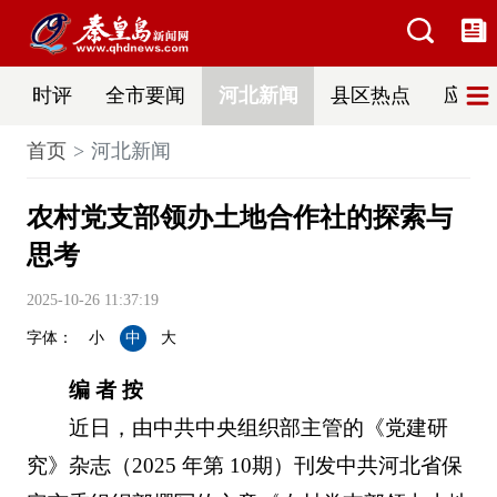
时评
全市要闻
河北新闻
县区热点
应急
首页
河北新闻
农村党支部领办土地合作社的探索与
思考
2025-10-26 11:37:19
字体：
小
中
大
编 者 按
近日，由中共中央组织部主管的《党建研
究》杂志（2025 年第 10期）刊发中共河北省保