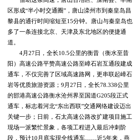
区形成“半小时交通圈”，唐山滦州市到秦皇岛昌
黎县的通行时间缩短至15分钟。唐山与秦皇岛也
多了一条连接北京、天津及东北地区的便捷通
道。
4月27日，全长10.5公里的衡昔（衡水至昔
阳）高速公路平赞高速公路至嶂石岩互通段建成
通车，不仅完善了区域高速路网，更串联起嶂石
岩等优质旅游资源；9月27日，全长78.338公里
的邯港高速公路衡水沧州界至国道G205段正式
通车，标志着河北“东出西联”交通网络建设迈出
关键一步；日前，石太高速公路改扩建项目施工
现场一派繁忙景象，各项工程进入最后冲刺阶
段，预计10月底实现全线通车……近5年来，燕