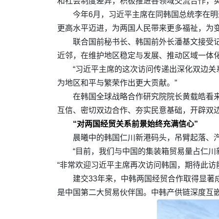
和社会制度差异，积极推进各领域交流合作，
今年6月，习近平主席在同韩国总统李在
更高水平迈进，为两国人民带来更多福祉，为
联合国前秘书长、韩国前外长潘基文接受
近邻，在维护地区稳定与发展、推动区域一体
“习近平主席的这次访问传递出深化双边关
为地区和平与繁荣作出更大贡献。”
在韩国全球战略合作研究院院长黄载皓看
互信、密切双边合作、夯实民意基础，开辟双边
“对两国经贸关系前景始终充满信心”
晨曦中的韩国仁川新港码头，吊臂起落、
“目前，我们与中国的集装箱贸易量占仁川
“非常欢迎习近平主席再次访问韩国，期待此访
建交33年来，中韩两国经贸合作取得显著成
是中国第二大贸易伙伴国。中韩产供链深度互嵌