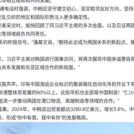
实现相互成就和共同发展。
明通电话时强调，中韩应坚守建交初心，坚定睦邻友好方向，坚
变乱交织的地区和国际形势注入更多确定性。
记者采访时，愉快回顾了同习近平主席的多次会面，以及见证两
化等领域肩负共同责任。
系的积极信号。”潘基文说，“期待此访成为两国关系的新起点，
来，习近平主席对韩国进行国事访问，将再次展现中国亲诚惠容周
关系发展和东亚区域合作的新局面。”
汽笛声声。印有中国海运企业标识的集装箱在自动化吊机作业下
新港整体贸易量的60%以上，这些吊机也全部是中国制造！”仁
能进一步推动两国在港口物流、高端制造等领域的合作。”
果。2024年，中韩双边贸易额达3280.8亿美元，增长5.6%
，形成“你中有我，我中有你”的发展格局。