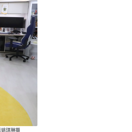
者姚琪琳摄