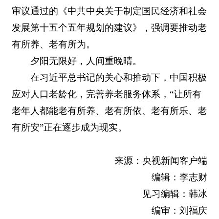
审议通过的《中共中央关于制定国民经济和社会
发展第十五个五年规划的建议》，强调要推动老
有所养、老有所为。
夕阳无限好，人间重晚晴。
在习近平总书记的关心和推动下，中国积极
应对人口老龄化，完善养老服务体系，“让所有
老年人都能老有所养、老有所依、老有所乐、老
有所安”正在逐步成为现实。
来源：央视新闻客户端
编辑：李志财
见习编辑：韩冰
编审：刘福庆