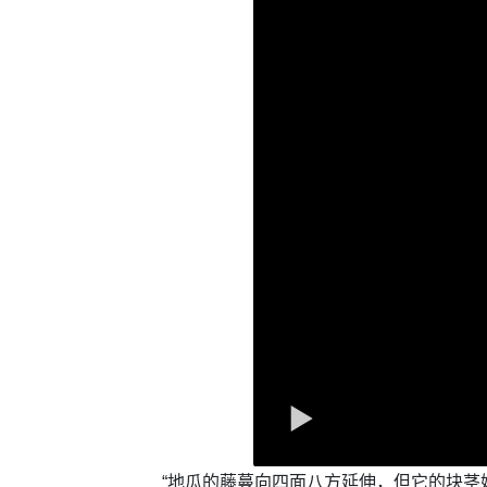
“地瓜的藤蔓向四面八方延伸，但它的块茎