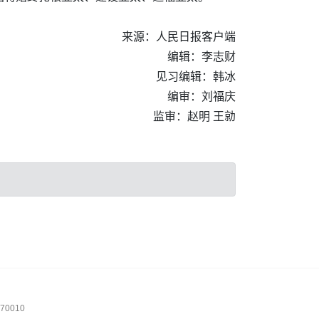
来源：人民日报客户端
编辑：李志财
见习编辑：韩冰
编审：刘福庆
监审：赵明 王勍
0010