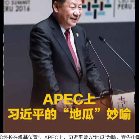
始终长在根基位置”。APEC上，习近平曾以“地瓜”为喻，宣告