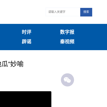
搜索
时评
数字报
辟谣
秦视频
地瓜”妙喻