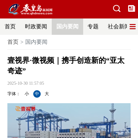
首页
时政要闻
国内要闻
专题
社会新闻
首页
国内要闻
壹视界·微视频｜携手创造新的“亚太
奇迹”
2025-10-30 11:57:05
字体：
小
中
大