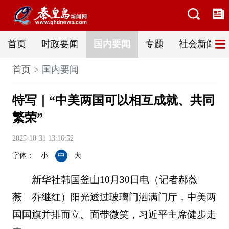
首页
时政要闻
国内要闻
专题
社会新闻
首页
国内要闻
特写｜“中美两国可以相互成就、共同
繁荣”
2025-10-31 13:16:52
字体：
小
中
大
新华社韩国釜山10月30日电（记者郝薇
薇 乔继红）阳光透过玻璃门洒满门厅，中美两
国国旗并排而立。面带微笑，习近平主席健步走