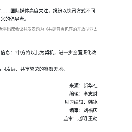
础”……国际媒体高度关注，纷纷以快讯方式不间
主义的倡导者。
习近平出席会议并发表题为《共建普惠包容的开放型亚太
确信息：“中方将以此为契机，进一步全面深化改
共同发展、共享繁荣的寥廓天地。
来源：新华社
编辑：李志财
见习编辑：韩冰
编审：刘福庆
监审：赵明 王勍