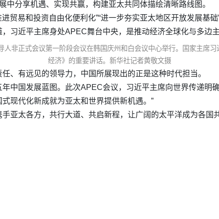
发展中分享机遇、实现共赢，构建亚太共同体描绘清晰路线图。
续推进贸易和投资自由化便利化”“进一步夯实亚太地区开放发展基
，习近平主席身处APEC舞台中央，是推动经济全球化与多边
领导人非正式会议第一阶段会议在韩国庆州和白会议中心举行。国家主席
经济》的重要讲话。新华社记者黄敬文摄
责任、有远见的领导力，中国所展现出的正是这种时代担当。
年中国发展蓝图。此次APEC会议，习近平主席向世界传递明
式现代化新成就为亚太和世界提供新机遇。”
携手亚太各方，共行大道、共启新程，让广阔的太平洋成为各国