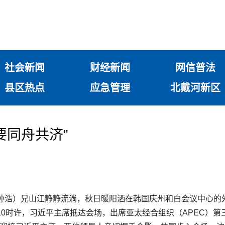
社会新闻
财经新闻
网信普法
县区热点
应急管理
北戴河新区
要同舟共济”
 孙浩）兄山江静静流淌，秋日暖阳洒在韩国庆州和白会议中心的
。10时许，习近平主席抵达会场，出席亚太经合组织（APEC）