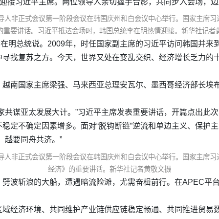
情迎接习近平主席。两位领导人亲切握手合影，共同步入会场，
领导人非正式会议第一阶段会议在韩国庆州和白会议中心举行。国家主席
的重要讲话。习近平抵达会场时，韩国总统李在明热情迎接。新华社记者
对李在明总统说。2009年，时任国家副主席的习近平访问韩国并
中寻找复苏之方。今天，世界又处在变乱交织、经济增长乏力的
。越南国家主席梁强、马来西亚总理安瓦尔、墨西哥经济部长埃
家共谋亚太发展大计。”习近平主席发表重要讲话，开篇点出此
稳定不确定因素增多。面对“脱钩断链”逆流和单边主义、保护
，越要同舟共济。”
领导人非正式会议第一阶段会议在韩国庆州和白会议中心举行。国家主席
经济》的重要讲话。新华社记者黄敬文摄
劈波斩浪的大船，遭遇暗流险滩，尤需奋楫前行。在APEC平台
区域经济环境、共同维护产业链供应链稳定畅通、共同推进贸易