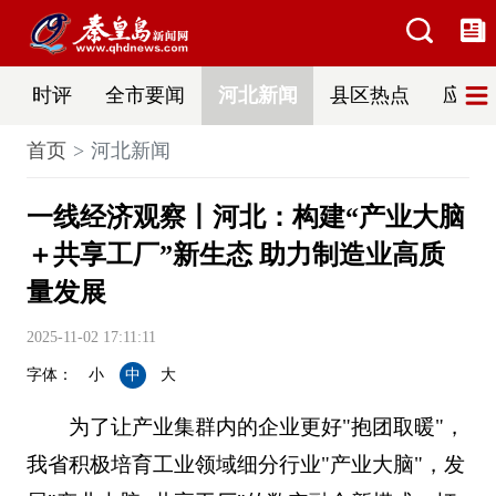
时评
全市要闻
河北新闻
县区热点
应急
首页
河北新闻
一线经济观察丨河北：构建“产业大脑
＋共享工厂”新生态 助力制造业高质
量发展
2025-11-02 17:11:11
字体：
小
中
大
为了让产业集群内的企业更好"抱团取暖"，
我省积极培育工业领域细分行业"产业大脑"，发