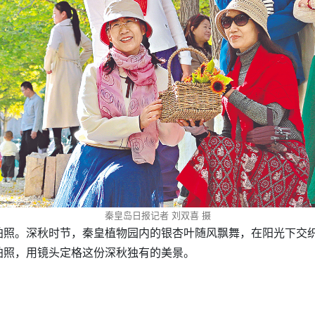
秦皇岛日报记者 刘双喜 摄
照。深秋时节，秦皇植物园内的银杏叶随风飘舞，在阳光下交织
拍照，用镜头定格这份深秋独有的美景。