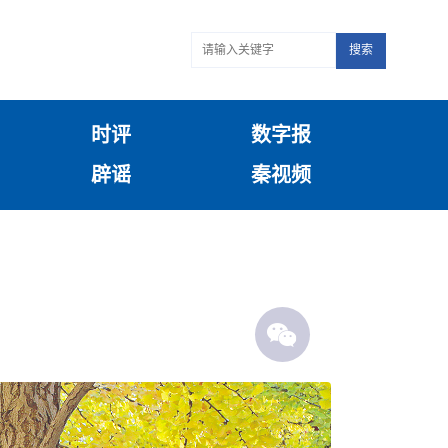
搜索
时评
数字报
辟谣
秦视频