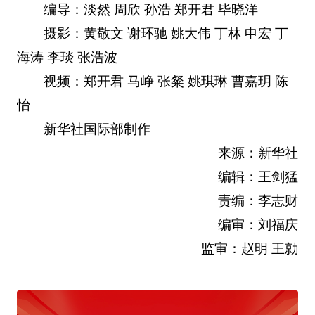
编导：淡然 周欣 孙浩 郑开君 毕晓洋
摄影：黄敬文 谢环驰 姚大伟 丁林 申宏 丁
海涛 李琰 张浩波
视频：郑开君 马峥 张粲 姚琪琳 曹嘉玥 陈
怡
新华社国际部制作
来源：新华社
编辑：王剑猛
责编：李志财
编审：刘福庆
监审：赵明 王勍