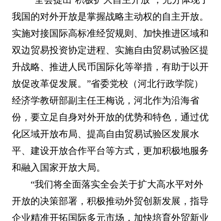
我国的对外开放是掌握战略主动权的自主开放。
实施对接国际高标准经贸规则、加快推进区域和
双边贸易投资协定进程、实施自由贸易试验区提
升战略、推进人民币国际化等举措，有助于以开
放促改革促发展。”省委党校（河北行政学院）
经济学教研部副主任王梅说，河北作为沿海省
份，要立足自身对外开放的优势和特色，通过优
化区域开放布局、提高自由贸易试验区发展水
平、建设开放合作平台等方式，更加积极地服务
和融入国家开放大局。
“我们将全面落实全会关于扩大高水平对外
开放的决策部署，积极推动外贸创新发展，指导
企业精准开拓国际多元市场，加快培育外贸新业