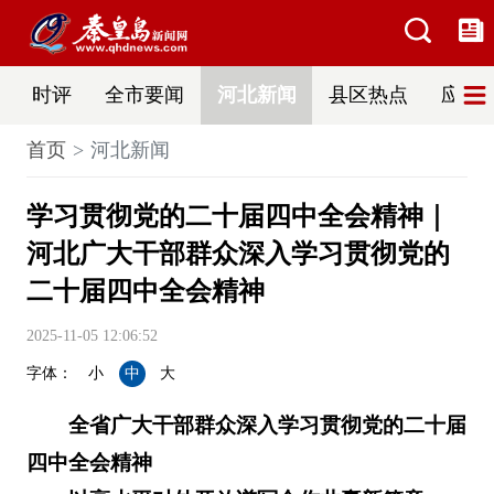
时评
全市要闻
河北新闻
县区热点
应急
首页
河北新闻
学习贯彻党的二十届四中全会精神｜
河北广大干部群众深入学习贯彻党的
二十届四中全会精神
2025-11-05 12:06:52
字体：
小
中
大
全省广大干部群众深入学习贯彻党的二十届
四中全会精神