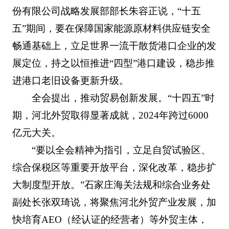
份有限公司战略发展部部长朱容正说，“十五
五”期间，要在保障国家能源原材料供应链安全
畅通基础上，立足世界一流干散货港口企业的发
展定位，持之以恒推进“四型”港口建设，稳步推
进港口老旧设备更新升级。
全会提出，推动贸易创新发展。“十四五”时
期，河北外贸取得显著成就，2024年跨过6000
亿元大关。
“要以全会精神为指引，立足自贸试验区、
综合保税区等重要开放平台，深化改革，稳步扩
大制度型开放。”石家庄海关法规和综合业务处
副处长张双琦说，将聚焦河北外贸产业发展，加
快培育AEO（经认证的经营者）等外贸主体，