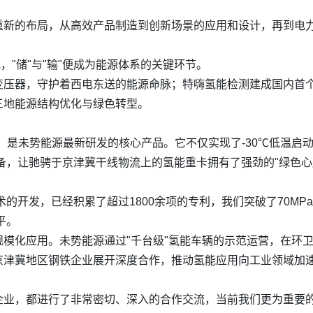
重新的布局，从高效产品制造到创新场景的应用和设计，再到电
，"储"与"输"便成为能源体系的关键环节。
变压器，守护着西电东送的能源命脉；特嗨氢能检测建成国内首
三地能源结构优化与绿色转型。
机，是未势能源最新研发的核心产品。它不仅实现了-30℃低温启
装备，让驰骋于京津冀干线物流上的氢能重卡拥有了强劲的"绿色心
术的开发，已经积累了超过1800余项的专利，我们突破了70M
平。
模化应用。未势能源通过"千台级"氢能车辆的示范运营，在环
京津冀地区钢铁企业展开深度合作，推动氢能应用向工业领域加
企业，都进行了非常密切、深入的合作交流，当前我们更为重要