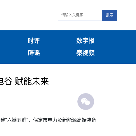
搜索
时评
数字报
辟谣
秦视频
谷 赋能未来
建"六链五群"，保定市电力及新能源高端装备