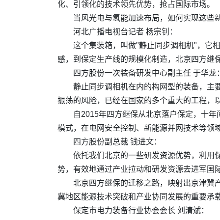
化、引领化的技术领先优势，抢占国际市场。
当风光电与氢能加速布局，如何实现这些
河北广播电视台记者 杨宗钊：
这个集装箱，叫做"静止同步调相机"，它
感，到保定生产线的规模化制造，北京四方继
四方股份一次装备研发中心副主任 于华龙
静止同步调相机在内的构网型的装备，主
振荡的风险，已经在国家的多个重大的工程，
自2015年四方继保从北京落户保定，十
模式，在电网安全控制、新能源并网技术等领
四方股份副总裁 钱进文：
依托我们北京的一些研发资源优势，利用
势，有效地通过产业拉动和研发资源去进军国
北京四方继保的迁移之路，映射出京津冀
冀地区能源技术突破和产业协同发展的重要承
保定市电力装备行业协会会长 刘清斌：