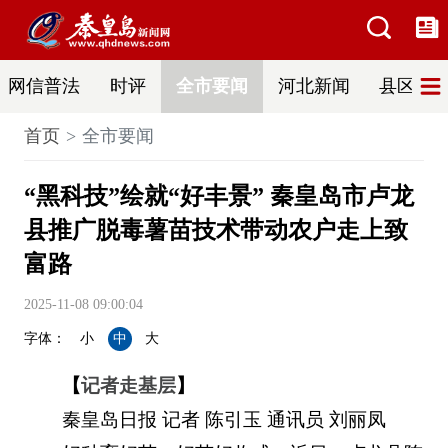
网信普法
时评
全市要闻
河北新闻
县区热
首页
全市要闻
“黑科技”绘就“好丰景” 秦皇岛市卢龙
县推广脱毒薯苗技术带动农户走上致
富路
2025-11-08 09:00:04
字体：
小
中
大
【
记者走基层
】
秦皇岛日报 记者 陈引玉 通讯员 刘丽凤