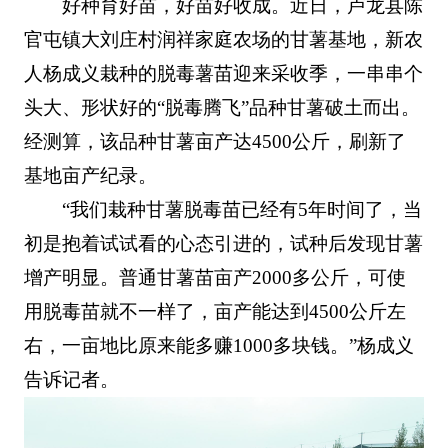
好种育好苗，好苗好收成。近日，卢龙县陈
官屯镇大刘庄村润祥家庭农场的甘薯基地，新农
人杨成义栽种的脱毒薯苗迎来采收季，一串串个
头大、形状好的“脱毒腾飞”品种甘薯破土而出。
经测算，该品种甘薯亩产达4500公斤，刷新了
基地亩产纪录。
“我们栽种甘薯脱毒苗已经有5年时间了，当
初是抱着试试看的心态引进的，试种后发现甘薯
增产明显。普通甘薯苗亩产2000多公斤，可使
用脱毒苗就不一样了，亩产能达到4500公斤左
右，一亩地比原来能多赚1000多块钱。”杨成义
告诉记者。