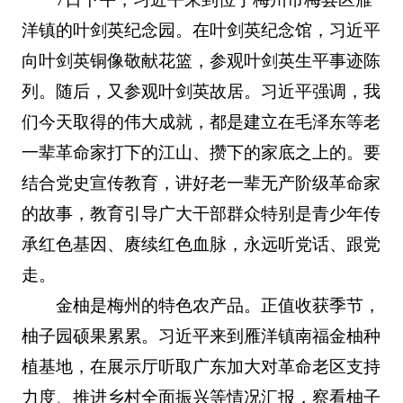
洋镇的叶剑英纪念园。在叶剑英纪念馆，习近平
向叶剑英铜像敬献花篮，参观叶剑英生平事迹陈
列。随后，又参观叶剑英故居。习近平强调，我
们今天取得的伟大成就，都是建立在毛泽东等老
一辈革命家打下的江山、攒下的家底之上的。要
结合党史宣传教育，讲好老一辈无产阶级革命家
的故事，教育引导广大干部群众特别是青少年传
承红色基因、赓续红色血脉，永远听党话、跟党
走。
金柚是梅州的特色农产品。正值收获季节，
柚子园硕果累累。习近平来到雁洋镇南福金柚种
植基地，在展示厅听取广东加大对革命老区支持
力度、推进乡村全面振兴等情况汇报，察看柚子