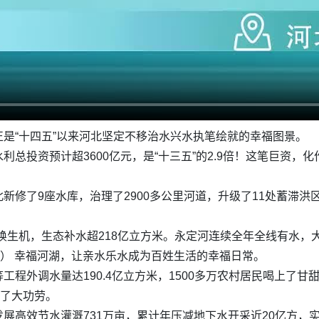
是“十四五”以来河北坚定不移治水兴水执笔绘就的幸福图景。
总投资预计超3600亿元，是“十三五”的2.9倍！这笔巨资，化
修了9座水库，治理了2900多公里河道，升级了11处蓄滞洪区
重焕生机，生态补水超218亿立方米。永定河连续全年全线有水，
个） 幸福河湖，让亲水乐水成为百姓生活的幸福日常。
程外调水量达190.4亿立方米，1500多万农村居民喝上了甘甜
下了大功劳。
高效节水灌溉731万亩，累计年压减地下水开采近20亿方，实现