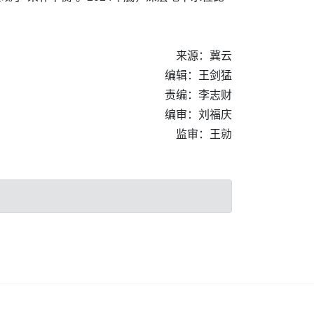
来源：冀云
编辑：王剑猛
责编：李志财
编审：刘福庆
监审：王勍