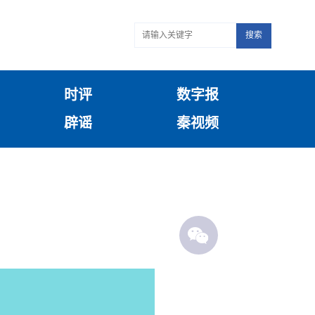
搜索
时评
数字报
辟谣
秦视频