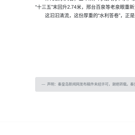
“十三五”末回升2.74米，邢台百泉等老泉眼重
这汩汩清流，这份厚重的“水利答卷”，正
声明：秦皇岛新闻网发布稿件未经许可，谢绝转载。秦