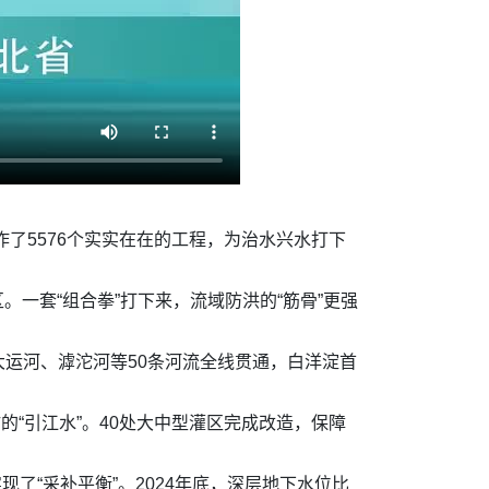
作了5576个实实在在的工程，为治水兴水打下
。一套“组合拳”打下来，流域防洪的“筋骨”更强
大运河、滹沱河等50条河流全线贯通，白洋淀首
的“引江水”。40处大中型灌区完成改造，保障
了“采补平衡”。2024年底，深层地下水位比