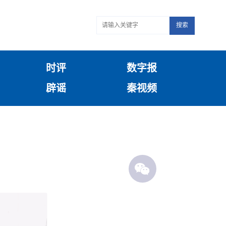
搜索
时评
数字报
辟谣
秦视频