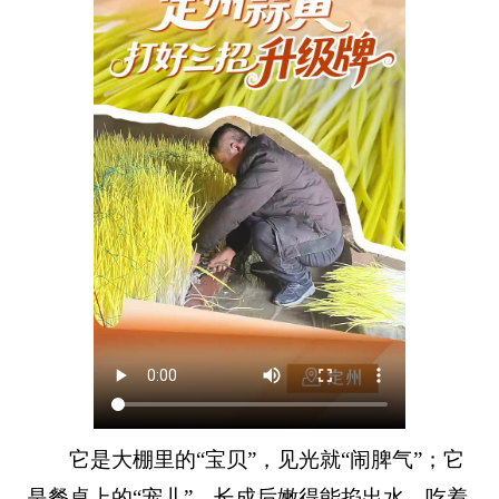
它是大棚里的“宝贝”，见光就“闹脾气”；它
是餐桌上的“宠儿”，长成后嫩得能掐出水，吃着