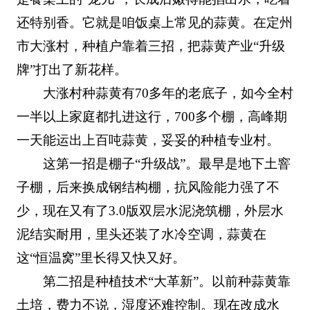
还特别香。它就是咱饭桌上常见的蒜黄。在定州
市大涨村，种植户靠着三招，把蒜黄产业“升级
牌”打出了新花样。
大涨村种蒜黄有70多年的老底子，如今全村
一半以上家庭都扎进这行，700多个棚，高峰期
一天能运出上百吨蒜黄，妥妥的种植专业村。
这第一招是棚子“升级战”。最早是地下土窨
子棚，后来换成钢结构棚，抗风险能力强了不
少，现在又有了3.0版双层水泥浇筑棚，外层水
泥结实耐用，里头还装了水冷空调，蒜黄在
这“恒温窝”里长得又快又好。
第二招是种植技术“大革新”。以前种蒜黄靠
土培，费力不说，湿度还难控制。现在改成水