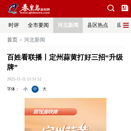
时评
全市要闻
河北新闻
县区热点
应急
首页
河北新闻
百姓看联播丨定州蒜黄打好三招“升级
牌”
2025-11-11 15:51:52
字体：
小
中
大