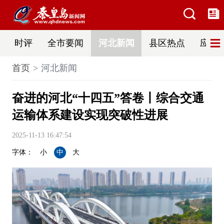
时评
全市要闻
河北新闻
县区热点
应急
首页
河北新闻
奋进的河北“十四五”答卷丨综合交通
运输体系建设实现突破性进展
2025-11-13 16:47:54
字体：
小
中
大