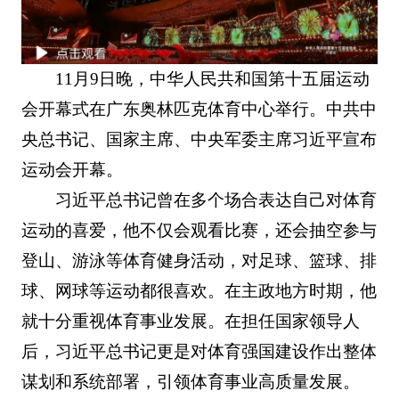
11月9日晚，中华人民共和国第十五届运动
会开幕式在广东奥林匹克体育中心举行。中共中
央总书记、国家主席、中央军委主席习近平宣布
运动会开幕。
习近平总书记曾在多个场合表达自己对体育
运动的喜爱，他不仅会观看比赛，还会抽空参与
登山、游泳等体育健身活动，对足球、篮球、排
球、网球等运动都很喜欢。在主政地方时期，他
就十分重视体育事业发展。在担任国家领导人
后，习近平总书记更是对体育强国建设作出整体
谋划和系统部署，引领体育事业高质量发展。