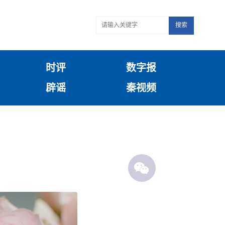
搜索
时评
数字报
辟谣
秦视频