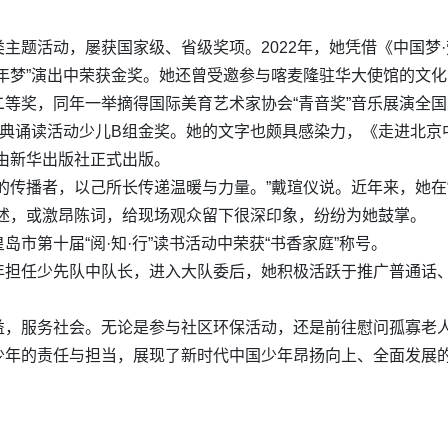
主题活动，屡获国家级、省级奖项。2022年，她凭借《中国梦
年梦”演出中荣获金奖。她还曾受邀参与喀麦隆驻华大使馆的文化交
等奖，同年一举摘得国际美育艺术家协会“青音奖”音乐展演全
经典诵读活动少儿B组金奖。她的文字也颇具感染力，《走进北京中
由新华出版社正式出版。
传播者，以己所长传递温暖与力量。”戴瑄仪说。近年来，她在“强
讲述，或激昂陈词，给现场观众留下很深印象，纷纷为她鼓掌。
市第十届“阅·知·行”读书活动中荣获“书香家庭”称号。
年担任少先队中队长，进入大队委后，她积极活跃于推广普通话
，服务社会。无论是参与社区环保活动，还是前往慰问孤寡老人，
少年的责任与担当，展现了新时代中国少年昂扬向上、全面发展