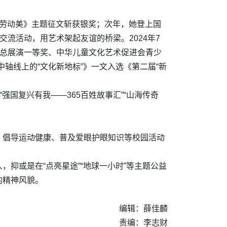
·劳动美》主题征文斩获银奖；次年，她登上国
流活动，用艺术架起友谊的桥梁。2024年7
国总展演一等奖、中华儿童文化艺术促进会青少
轴线上的“文化新地标”》一文入选《第二届“新
国复兴有我——365百姓故事汇”“山海传奇
、倡导运动健康、普及爱眼护眼知识等校园活动
抑或是在“点亮星途”“地球一小时”等主题公益
的精神风貌。
编辑：薛佳麟
责编：李志财