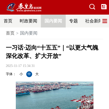
首页
时政要闻
国内要闻
专题
社会新闻
首页
国内要闻
一习话·迈向“十五五”｜“以更大气魄
深化改革、扩大开放”
2025-11-17 15:34:31
字体：
小
中
大