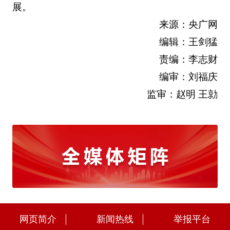
展。
来源：央广网
编辑：王剑猛
责编：李志财
编审：刘福庆
监审：赵明 王勍
网页简介
新闻热线
举报平台