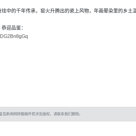
奇炫中的千年传承，窑火升腾出的瓷上风物，年画晕染里的乡土
，恭迎品鉴：
y/0DG2Bn8gGq
皇岛新闻网转载稿件若涉及版权，请联系我们删除。