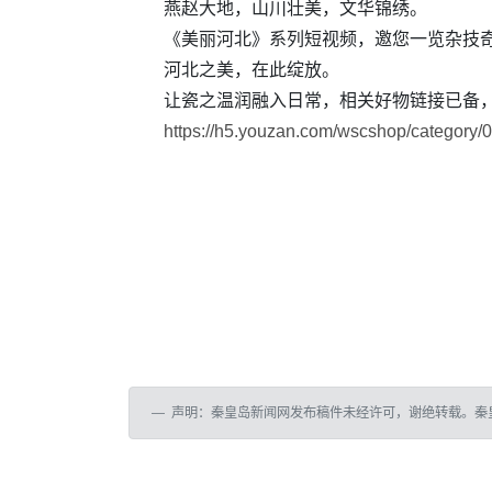
燕赵大地，山川壮美，文华锦绣。
《美丽河北》系列短视频，邀您一览杂技
河北之美，在此绽放。
让瓷之温润融入日常，相关好物链接已备
https://h5.youzan.com/wscshop/categor
声明：秦皇岛新闻网发布稿件未经许可，谢绝转载。秦