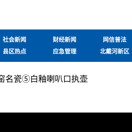
社会新闻
财经新闻
网信普法
县区热点
应急管理
北戴河新区
 名窑名瓷⑤白釉喇叭口执壶