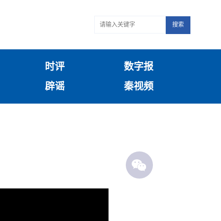
搜索
时评
数字报
辟谣
秦视频