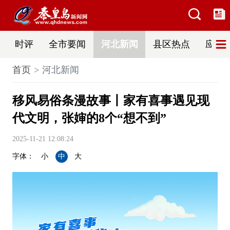
时评
全市要闻
河北新闻
县区热点
应急
首页
河北新闻
移风易俗条漫故事丨家有喜事遇见现
代文明，张婶的8个“想不到”
2025-11-21 12:08:24
字体：
小
中
大