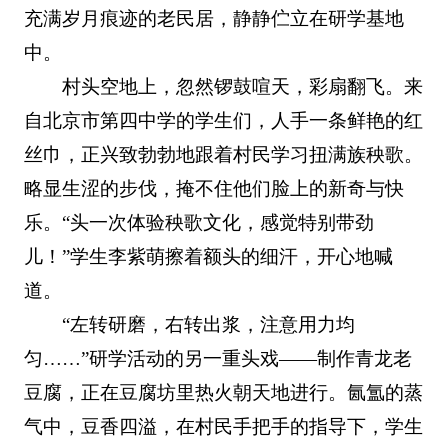
充满岁月痕迹的老民居，静静伫立在研学基地
中。
村头空地上，忽然锣鼓喧天，彩扇翻飞。来
自北京市第四中学的学生们，人手一条鲜艳的红
丝巾，正兴致勃勃地跟着村民学习扭满族秧歌。
略显生涩的步伐，掩不住他们脸上的新奇与快
乐。“头一次体验秧歌文化，感觉特别带劲
儿！”学生李紫萌擦着额头的细汗，开心地喊
道。
“左转研磨，右转出浆，注意用力均
匀……”研学活动的另一重头戏——制作青龙老
豆腐，正在豆腐坊里热火朝天地进行。氤氲的蒸
气中，豆香四溢，在村民手把手的指导下，学生