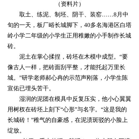
（资料片）
取土、练泥、制坯、阴干、装窑……8月中
旬的一天，板厂峪长城脚下，40多名海港区白塔
岭小学二年级的小学生正用稚嫩的小手制作长城
砖。
泥土在掌心揉捏，砖坯在木模中成型。“要
像古人一样，把砖面刮平整，才能托起万里长
城。”研学老师郝心冉的示范声刚落，小学生陈
宣佑已埋头苦干。
湿润的泥团在模具中反复压实，他小心翼翼
用树杈在砖坯上刻下“心形”与名字。“这是我的
长城砖！”稚气的自豪感，在泥渍斑驳的小脸上
绽放。