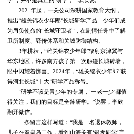
学’，并不是真正的‘研学’。”李欣说。
2021年起，一关公司深耕国家教育大纲，
推出“雄关锦衣少年郎”长城研学产品。少年们成
为肩负使命的“长城守卫者”，在剧情任务中了解
卫所制度、驿传体系和关城防御结构。
3年耕耘，“雄关锦衣少年郎”辐射京津冀与
华东地区，许多南方孩子第一次触碰长城砖墙，
眼中闪耀着惊喜。2024年，“雄关锦衣少年郎”获
得河北长城“十大”研学产品称号。
“研学不该是青少年的专属，‘一老一少’都值
得关注，我们的目标是全龄研学。”说罢，李欣
翻开微信。
一条留言这样写道：“我是一名退休教师，
儿子在秦皇岛工作，看到山海关有‘银发研学’产