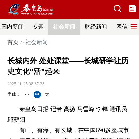
国内要闻
专题
社会新闻
财经新闻
网信普法
首页
社会新闻
长城内外 处处课堂——长城研学让历
史文化“活”起来
2025-11-25 08:37:28
字体：
小
中
大
秦皇岛日报 记者 高扬 马雪峰 李铎 通讯员
邱薪阳
有山、有海、有长城，在中国690多座城市