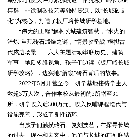
城公园负责人许野紧抓机遇，依托板厂峪长城砖
窑群、非遗制砖技艺等独特资源，以“长城砖文
化”为核心，打造了板厂峪长城研学基地。
“伟大的工程”解构长城建筑智慧，“水火的
淬炼”重现砖石煅烧之谜，“情景攻坚战”模拟古
代戍边场景……六大主题活动串联历史、建筑、
军事、地质多维视角。孩子们边读《板厂峪长城
研学攻略》，边实地“解锁”砖石背后的故事。
2022年5月开营至今，研学基地接待学生人
数超3万人次，合作学校从最初的3所增至31
所，研学收入近300万元。收入反哺课程迭代与
设施完善，形成了良性循环。
当孩子们触摸砖石、复刻技艺，在探寻长城
的过去、现在和未来中，他们与长城的精神联结