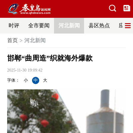
时评
全市要闻
河北新闻
县区热点
应急
首页
河北新闻
邯郸“曲周造”织就海外爆款
2025-11-30 19:09:42
字体：
小
中
大