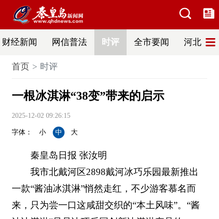
财经新闻
网信普法
时评
全市要闻
河北新闻
首页
时评
一根冰淇淋“38变”带来的启示
2025-12-02 09:26:15
字体：
小
中
大
秦皇岛日报 张汝明
我市北戴河区2898戴河冰巧乐园最新推出
一款“酱油冰淇淋”悄然走红，不少游客慕名而
来，只为尝一口这咸甜交织的“本土风味”。“酱