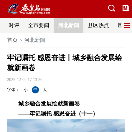
时评
全市要闻
河北新闻
县区热点
应急
首页
河北新闻
牢记嘱托 感恩奋进丨城乡融合发展绘
就新画卷
2025-12-02 17:13:30
字体：
小
中
大
城乡融合发展绘就新画卷
——牢记嘱托 感恩奋进（十一）