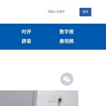
搜索
时评
数字报
辟谣
秦视频