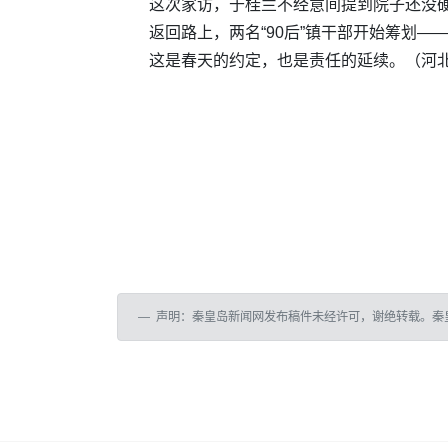
这次家访，于桂兰不经意间提到院子还没硬
返回路上，两名“90后”镇干部开始筹划
这是春天的约定，也是责任的延续。（河北
声明：秦皇岛新闻网发布稿件未经许可，谢绝转载。秦