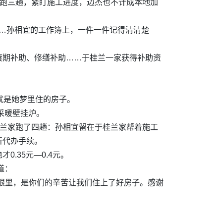
地跑三趟，紧盯施工进度，边杰也不计成本地加
……孙相宜的工作簿上，一件一件记得清清楚
渡期补助、修缮补助……于桂兰一家获得补助资
就是她梦里住的房子。
采暖壁挂炉。
桂兰家跑了四趟：孙相宜留在于桂兰家帮着施工
所代办手续。
.35元—0.4元。
道：
眼里，是你们的辛苦让我们住上了好房子。感谢