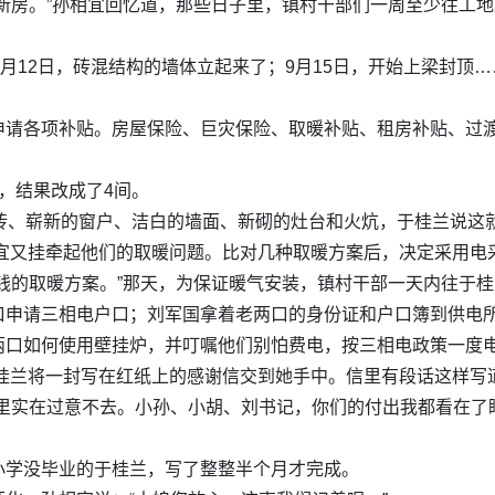
新房。”孙相宜回忆道，那些日子里，镇村干部们一周至少往工
9月12日，砖混结构的墙体立起来了；9月15日，开始上梁封顶
申请各项补贴。房屋保险、巨灾保险、取暖补贴、租房补贴、过
，结果改成了4间。
地砖、崭新的窗户、洁白的墙面、新砌的灶台和火炕，于桂兰说这
相宜又挂牵起他们的取暖问题。比对几种取暖方案后，决定采用电
钱的取暖方案。”那天，为保证暖气安装，镇村干部一天内往于
口申请三相电户口；刘军国拿着老两口的身份证和户口簿到供电
口如何使用壁挂炉，并叮嘱他们别怕费电，按三相电政策一度电才0
于桂兰将一封写在红纸上的感谢信交到她手中。信里有段话这样写
心里实在过意不去。小孙、小胡、刘书记，你们的付出我都看在了
小学没毕业的于桂兰，写了整整半个月才完成。