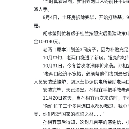
“当时真着急啊，就怕老两口入冬前住不进
派人手。
9月4日，土坯房拆除完毕，开始打地基；
楚。
胡冰莹则忙着帮于桂兰按照灾后重建政策
金109140元。
老两口原本计划盖3间房子，因为补贴充足
10月中旬，老两口搬进了新房。锃亮的
10月31日，今冬首次寒潮即将来袭。孙
“老两口经济不宽裕，必须帮他们找到最省
人员安装壁挂炉；胡冰莹协调供电所帮助老两
安装完毕，天已漆黑。孙相宜手把手教老两
11月20日这天，当孙相宜再次来访时，
“你们忙了三个多月连口水都没喝过，我
党，你们都是国家的栋梁之材……”
孙相宜事后得知，这封几百字的感谢信，