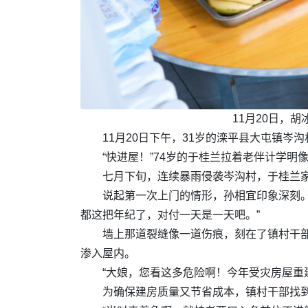
11月20日，
11月20日下午，31岁的滦平县大屯镇岑
“快进屋！”74岁的于桂兰拉着老伴计学
七月下旬，连续暴雨侵袭岑沟村，于桂兰
说起第一次上门的情形，孙相宜印象深刻
都这把年纪了，对付一天是一天吧。”
墙上那道裂缝像一道伤痕，刻在了镇村干
渗入屋内。
“大娘，您看这多危险啊！今年受灾房屋重
为确保建房质量又节省成本，镇村干部找