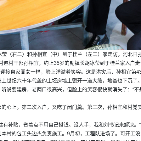
胡冰莹（右二）和孙相宜（中）到于桂兰（左二）家走访。河北日报
沟村包村干部孙相宜，约上35岁的副镇长胡冰莹到于桂兰家入户走
明像迎接自家闺女一样，脸上洋溢着笑容。这是洪灾后，孙相宜第4
家上世纪六十年代盖的土坯房墙上裂开一道大缝，地基也下沉了
。听说要建房，老两口很高兴，但脸上的笑容很快就消失了：“不
部的心上。第二次入户，又吃了闭门羹。第三次，孙相宜和村党
建有补贴，省着点不用自己搭钱。没人手，我和刘书记来解决。
到本村的包工头边杰负责施工。9月初，工程队进场了。可开工没