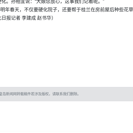
化。孙相宜说：“大娘您放心，这事我们记着呢。”
——明年春天，不仅要硬化院子，还要帮于桂兰在房前屋后种些花
日报记者 李建成 赵书华）
皇岛新闻网转载稿件若涉及版权，请联系我们删除。