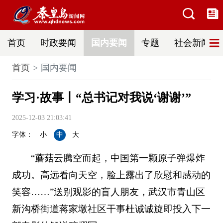
首页
时政要闻
国内要闻
专题
社会新闻
首页
国内要闻
学习·故事丨“总书记对我说‘谢谢’”
2025-12-03 21:03:41
字体：
小
中
大
“蘑菇云腾空而起，中国第一颗原子弹爆炸
成功。高远看向天空，脸上露出了欣慰和感动的
笑容……”送别观影的盲人朋友，武汉市青山区
新沟桥街道蒋家墩社区干事杜诚诚旋即投入下一