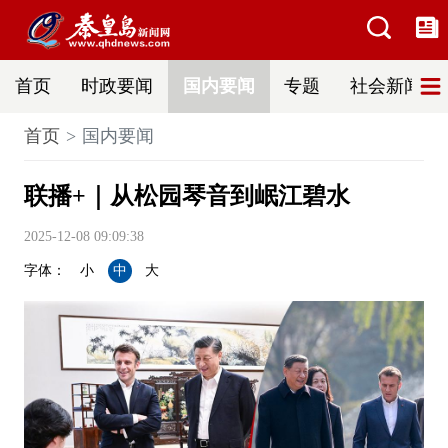
首页
时政要闻
国内要闻
专题
社会新闻
首页
国内要闻
联播+｜从松园琴音到岷江碧水
2025-12-08 09:09:38
字体：
小
中
大