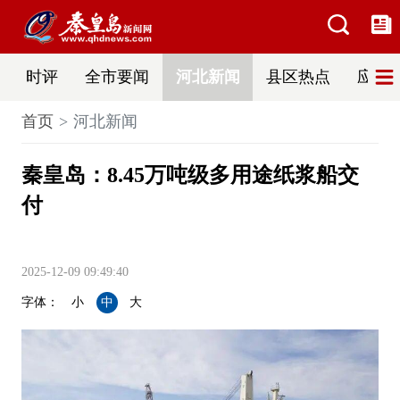
时评
全市要闻
河北新闻
县区热点
应急
首页
河北新闻
秦皇岛：8.45万吨级多用途纸浆船交
付
2025-12-09 09:49:40
字体：
小
中
大