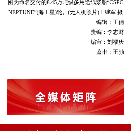
图为命名交付的8.45万吨级多用途纸浆船“CSPC
NEPTUNE”(海王星)轮。(无人机照片)王继军 摄
编辑：王俏
责编：李志财
编审：刘福庆
监审：王勍