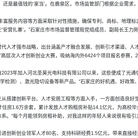
，还是最值钱的‘家当’。在鹿泉区，市场监管部门根据企业需求
、丰富服务内容等方面采取针对性措施，确保专利、商标、地理标
‘安营扎寨’。”石家庄市市场监督管理局党组成员、副局长王力
代人才强市战略，出台涵盖产才融合发展、创新引才渠道、人才奖
杯”高层次人才创新创业大赛，吸纳海内外6424个项目报名参赛，
。
2023年加入河北圣昊光电科技有限公司以来，这些便成了光通
光学检测）、激光隐切设备等新产品。“石家庄的好机遇、好政策
庄从搭建创新平台、人才安居工程等方面入手，一方面创造良好
住房1.6万余套，累计发放人才购租房补贴14.1亿元，为高校毕
系。“每个月能领到房租补助，对我这样的年轻人来说很有吸引
创新创业领军人才80名、支持科研经费1.5亿元，带来直接经济