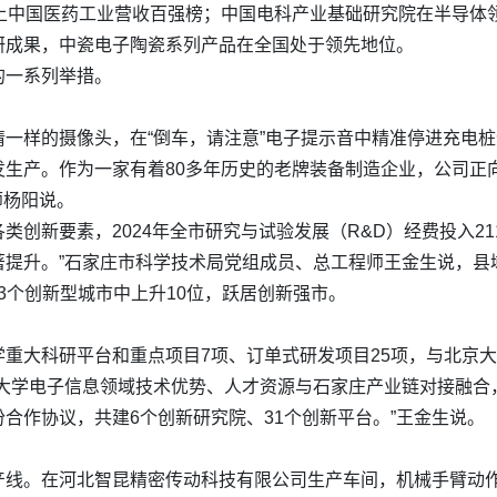
上中国医药工业营收百强榜；中国电科产业基础研究院在半导体
研成果，中瓷电子陶瓷系列产品在全国处于领先地位。
的一系列举措。
一样的摄像头，在“倒车，请注意”电子提示音中精准停进充电桩
生产。作为一家有着80多年历史的老牌装备制造企业，公司正
师杨阳说。
创新要素，2024年全市研究与试验发展（R&D）经费投入211
著提升。”石家庄市科学技术局党组成员、总工程师王金生说，县
03个创新型城市中上升10位，跃居创新强市。
重大科研平台和重点项目7项、订单式研发项目25项，与北京大学
华大学电子信息领域技术优势、人才资源与石家庄产业链对接融合
份合作协议，共建6个创新研究院、31个创新平台。”王金生说。
线。在河北智昆精密传动科技有限公司生产车间，机械手臂动作精