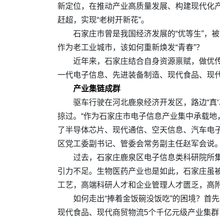
新定位，在推动产业高质量发展、构建现代化
赶超，实现“老树开新花”。
石家庄市曾是我国经济发展的“优等生”，
作为老工业城市，该如何重新焕发“青春”？
近年来，石家庄结合自身资源禀赋，做优
一代电子信息、先进装备制造、现代食品、现代
产业集链成群
驱车行驶在河北鹿泉经济开发区，路边“真‘芯
掠过。“作为石家庄市电子信息产业集中承载
了半导体芯片、现代通信、空天信息、汽车电子
区党工委副书记、管委会常务副主任赵军会说
过去，石家庄鹿泉区电子信息类科研院所
引力不足。生物医药产业也是如此，石家庄虽被
工艺，高端科研人才和企业管理人才匮乏，高
如何走出“捧着金饭碗没饭吃”的困境？首
现代食品、现代商贸物流5个千亿元级产业集群