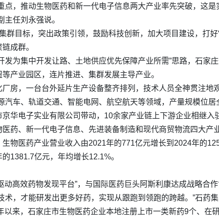
出重点，推动生物医药和新一代电子信息两大产业率先突破，这是
副主任刘永强说。
集群目标，突出政策引领，鼓励科技创新，加大项目建设，打好
聚链成群。
开发为集中开发让路、土地供应优先保障产业所需”思路，石家
纽等产业园区，连片推进、集群发展主导产业。
化厂房，一台台外延片生产设备整齐排列，技术人员全神贯注地
源汽车、轨道交通、智能电网、航空航天等领域，产量规模位居
市京华电子实业有限公司带动，10余家产业链上下游企业相继入
物医药、新一代电子信息、先进装备制造和现代商贸物流四大产
医药产业营业收入由2021年的771亿元增长到2024年的125
的1381.7亿元，年均增长12.1%。
轮驱动高效药物发现平台”，与国际医药巨头阿斯利康达成战略合
技术，才能研发出更多好药，实现从跟跑到领跑的跨越。”石药
1年以来，石家庄市生物医药企业本地注册上市一类新药9个、在