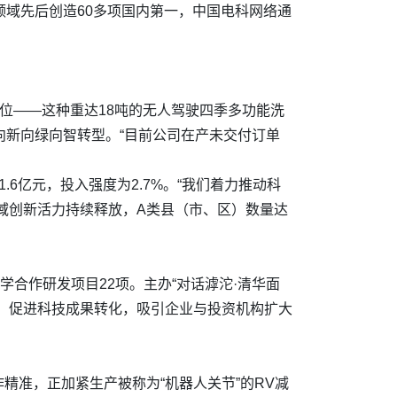
领域先后创造60多项国内第一，中国电科网络通
位——这种重达18吨的无人驾驶四季多功能洗
向新向绿向智转型。“目前公司在产未交付订单
.6亿元，投入强度为2.7%。“我们着力推动科
域创新活力持续释放，A类县（市、区）数量达
合作研发项目22项。主办“对话滹沱·清华面
，促进科技成果转化，吸引企业与投资机构扩大
准，正加紧生产被称为“机器人关节”的RV减