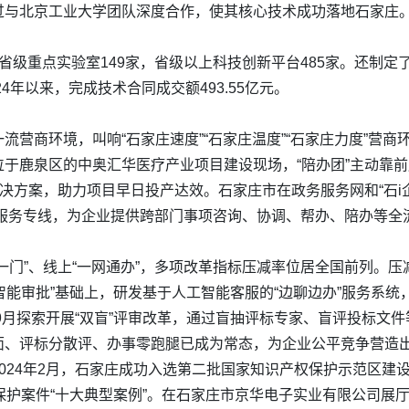
过与北京工业大学团队深度合作，使其核心技术成功落地石家庄。
省级重点实验室149家，省级以上科技创新平台485家。还制
4年以来，完成技术合同成交额493.55亿元。
营商环境，叫响“石家庄速度”“石家庄温度”“石家庄力度”营商
于鹿泉区的中奥汇华医疗产业项目建设现场，“陪办团”主动靠
解决方案，助力项目早日投产达效。石家庄市在政务服务网和“石i
”服务专线，为企业提供跨部门事项咨询、协调、帮办、陪办等全流
门”、线上“一网通办”，多项改革指标压减率位居全国前列。压减
“智能审批”基础上，研发基于人工智能客服的“边聊边办”服务系
年9月探索开展“双盲”评审改革，通过盲抽评标专家、盲评投标文
面、评标分散评、办事零跑腿已成为常态，为企业公平竞争营造
024年2月，石家庄成功入选第二批国家知识产权保护示范区建
保护案件“十大典型案例”。在石家庄市京华电子实业有限公司展