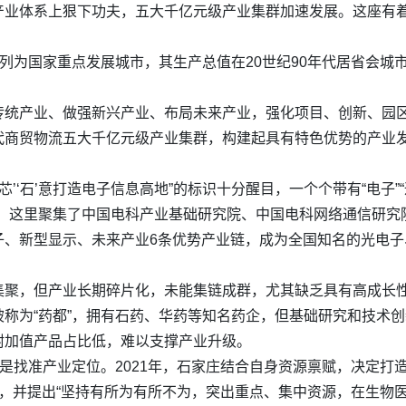
产业体系上狠下功夫，五大千亿元级产业集群加速发展。这座有
被列为国家重点发展城市，其生产总值在20世纪90年代居省会
传统产业、做强新兴产业、布局未来产业，强化项目、创新、园
商贸物流五大千亿元级产业集群，构建起具有特色优势的产业发
’‘石’意打造电子信息高地”的标识十分醒目，一个个带有“电子”“
地，这里聚集了中国电科产业基础研究院、中国电科网络通信研究
、新型显示、未来产业6条优势产业链，成为全国知名的光电子
。
集聚，但产业长期碎片化，未能集链成群，尤其缺乏具有高成长
称为“药都”，拥有石药、华药等知名药企，但基础研究和技术
附加值产品占比低，难以支撑产业升级。
先是找准产业定位。2021年，石家庄结合自身资源禀赋，决定
，并提出“坚持有所为有所不为，突出重点、集中资源，在生物