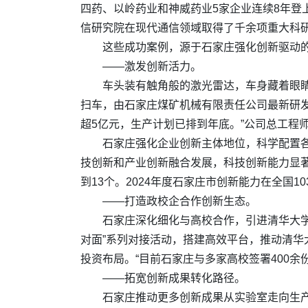
四药、以岭药业和神威药业5家企业连续8年登
信研究院在现代通信领域取得了千余项重大科
这些成功案例，源于石家庄强化创新驱动
——激发创新活力。
车头装有触角般的激光雷达，车身藏着眼睛
扫车，由石家庄煤矿机械有限责任公司最新研发
超5亿元，生产计划已排到年底。”公司总工程
石家庄强化企业创新主体地位，科学配置各类
技创新和产业创新融合发展，科技创新能力显
到13个。2024年度石家庄市创新能力在全国1
——打造政校企合作创新生态。
石家庄深化细化与高校合作，引进清华大学
对面”系列对接活动，搭建高效平台，推动清
投资布局。“目前石家庄与多家高校签署400余
——拓宽创新成果转化路径。
石家庄推动更多创新成果从实验室走向生产