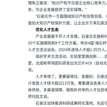
理朱立振说：“知识产权不仅是企业核心竞争力
务，为企业发展提供了坚实保障。”
“石家庄市一方面围绕知识产权培育创造
面加大知识产权保护力度，让企业乐于来石家庄
优化人才生态
产业发展离不开人才支撑。石家庄实施新时
20个实施细则和8个工作方案。举办4届“海石
人才交流洽谈会，2024年进场人才超1.35万人
组织学术交流活动、实验室里搞创新……自
里，沈成彬带领团队研发出光芯片AOI（自动
说。
人才来得了，更要留得住、发展好。石家
计发放人才绿卡超过13万张，筹集建设各类人才
体供给、多渠道保障、租购补并举的人才住房体
师刘凯文说。
石家庄加快推进科研成果转化落地，先后引进