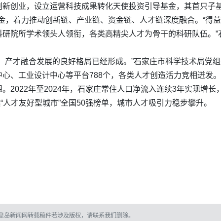
创新创业，设立运营科技成果转化天使投资引导基金，其首只子
基金，着力推动创新链、产业链、资金链、人才链深度融合。“得
科研院所学术领头人领衔，各类高精尖人才为骨干的科研队伍。”
、产才融合发展的良好格局已经形成。”石家庄市科学技术局党
心、工业设计中心等平台788个，各类人才创造活力竞相迸发。
2022年至2024年，石家庄常住人口净流入连续3年实现增长，2
选“人才友好型城市”全国50强榜单，城市人才吸引力稳步攀升。
皇岛新闻网转载稿件若涉及版权，请联系我们删除。