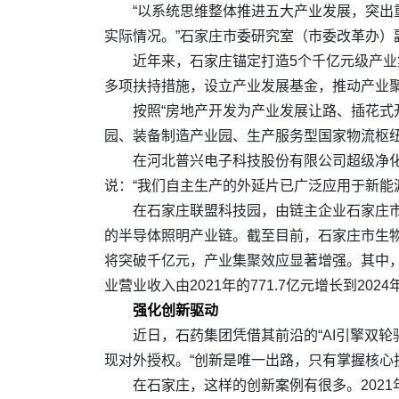
“以系统思维整体推进五大产业发展，突
实际情况。”石家庄市委研究室（市委改革办）
近年来，石家庄锚定打造5个千亿元级产业
多项扶持措施，设立产业发展基金，推动产业
按照“房地产开发为产业发展让路、插花式
园、装备制造产业园、生产服务型国家物流枢
在河北普兴电子科技股份有限公司超级净
说：“我们自主生产的外延片已广泛应用于新能
在石家庄联盟科技园，由链主企业石家庄
的半导体照明产业链。截至目前，石家庄市生
将突破千亿元，产业集聚效应显著增强。其中，生物
业营业收入由2021年的771.7亿元增长到2024年
强化创新驱动
近日，石药集团凭借其前沿的“AI引擎双
现对外授权。“创新是唯一出路，只有掌握核心
在石家庄，这样的创新案例有很多。202