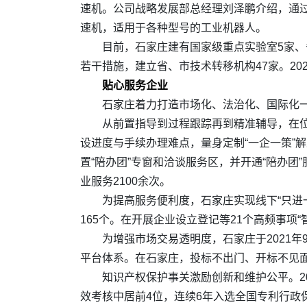
速机。公司战略发展部总经理刘泽鹏介绍，通
速机，适用于各种型号的工业机器人。
目前，石家庄建有国家级重点实验室5家、
若干措施，建立省、市技术转移机构47家。202
贴心服务企业
石家庄着力打造市场化、法治化、国际化一流
从前置指导到过程跟踪再到精准辅导，在位
设进度与手续办理难点，量身定制“一企一策”
置“陪办团”专窗和洽谈服务区，并开通“陪办团
业服务2100余次。
为提高服务便利度，石家庄实现线下“只进一
165个。在开展企业设立登记等21个高频事项
为增强市场交易透明度，石家庄于2021
平台体系。在石家庄，投标不出门、开标不见
知识产权保护事关激励创新和维护公平。2
效考核中居前4位，连续6年入选全国专利行政