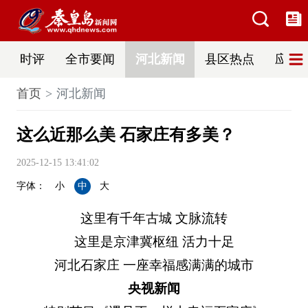
时评
全市要闻
河北新闻
县区热点
应急
首页
河北新闻
这么近那么美 石家庄有多美？
2025-12-15 13:41:02
字体：
小
中
大
这里有千年古城 文脉流转
这里是京津冀枢纽 活力十足
河北石家庄 一座幸福感满满的城市
央视新闻