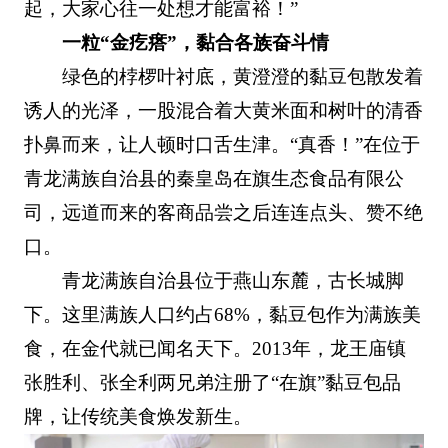
起，大家心往一处想才能富裕！”
一粒“金疙瘩”，黏合各族奋斗情
绿色的桲椤叶衬底，黄澄澄的黏豆包散发着
诱人的光泽，一股混合着大黄米面和树叶的清香
扑鼻而来，让人顿时口舌生津。“真香！”在位于
青龙满族自治县的秦皇岛在旗生态食品有限公
司，远道而来的客商品尝之后连连点头、赞不绝
口。
青龙满族自治县位于燕山东麓，古长城脚
下。这里满族人口约占68%，黏豆包作为满族美
食，在金代就已闻名天下。2013年，龙王庙镇
张胜利、张全利两兄弟注册了“在旗”黏豆包品
牌，让传统美食焕发新生。