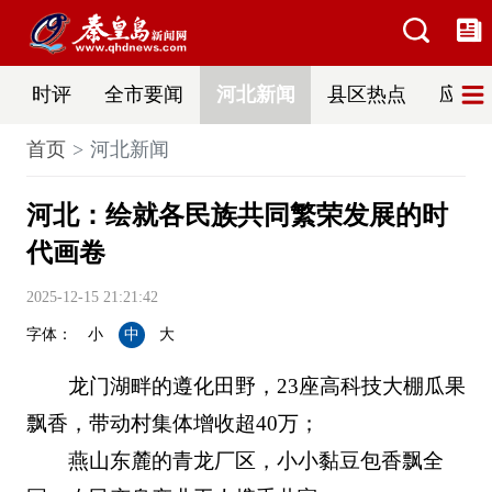
时评
全市要闻
河北新闻
县区热点
应急
首页
河北新闻
河北：绘就各民族共同繁荣发展的时
代画卷
2025-12-15 21:21:42
字体：
小
中
大
龙门湖畔的遵化田野，23座高科技大棚瓜果
飘香，带动村集体增收超40万；
燕山东麓的青龙厂区，小小黏豆包香飘全