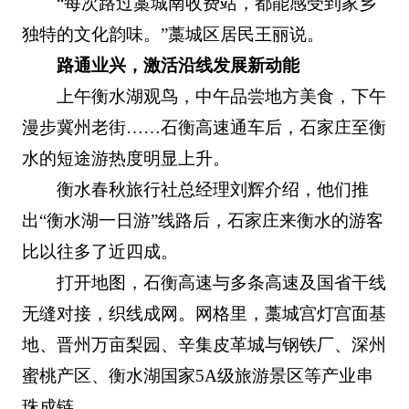
“每次路过藁城南收费站，都能感受到家乡
独特的文化韵味。”藁城区居民王丽说。
路通业兴，激活沿线发展新动能
上午衡水湖观鸟，中午品尝地方美食，下午
漫步冀州老街……石衡高速通车后，石家庄至衡
水的短途游热度明显上升。
衡水春秋旅行社总经理刘辉介绍，他们推
出“衡水湖一日游”线路后，石家庄来衡水的游客
比以往多了近四成。
打开地图，石衡高速与多条高速及国省干线
无缝对接，织线成网。网格里，藁城宫灯宫面基
地、晋州万亩梨园、辛集皮革城与钢铁厂、深州
蜜桃产区、衡水湖国家5A级旅游景区等产业串
珠成链。