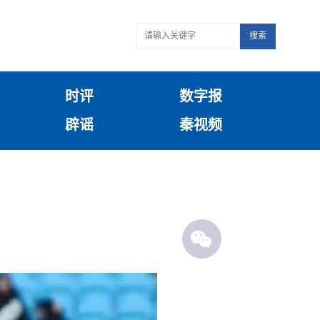
搜索
时评
数字报
辟谣
秦视频