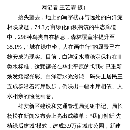
网记者 王艺霖 摄）
抬头望去，地上的写字楼群与远处的白洋淀
相映成趣，74.3万亩绿化面积构筑的生态廊道
中，296种鸟类自在栖息，森林覆盖率提升至
35.1%，“城在绿中坐，人在画中行”的愿景已在
雄安成为现实。目前，白洋淀水质稳定保持在Ⅲ
类水标准，这颗镶嵌在华北平原的“明珠”已重新
焕发熠熠光彩。白洋淀水光潋滟，码头上居民三
五成群沿着河岸散步，倒映出一幅水岸相依、人
水相亲的惬意画卷。
雄安新区建设和交通管理局党组书记、局长
杨松在新闻发布会上亮出成绩单：“我们创新‘先
植绿后建城’模式，建成3.9万亩城市公园，新建