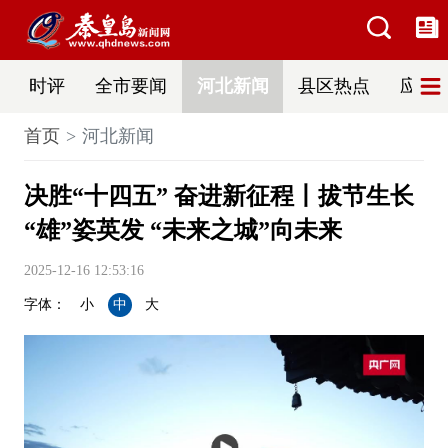
时评
全市要闻
河北新闻
县区热点
应急
首页
河北新闻
决胜“十四五” 奋进新征程丨拔节生长
“雄”姿英发 “未来之城”向未来
2025-12-16 12:53:16
字体：
小
中
大