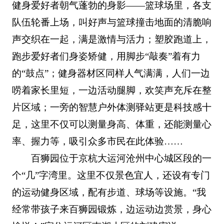
健身爱好者朝气蓬勃的身影——篮球场里，各支
队伍轮番上场，叫好声与篮球撞击地面的清脆响
声交织在一起，满是激情与活力；塑胶跑道上，
跑步爱好者们身姿矫健，用脚步“敲奏”着有力
的“鼓点”；健身器材区同样人气满满，人们一边
唠着家长里短，一边活动腿脚，欢笑声充斥在整
片区域；一旁的智慧户外体测驿站更是科技感十
足，这里不仅可以测量身高、体重，还能测量心
率、握力等，吸引众多市民在此体验……
百狮园位于京杭大运河沧州中心城区段的一
个“几”字湾里。这里不仅景色宜人，还设有专门
的运动健身区域，配有步道、球场等设施。“我
经常带孩子来百狮园锻炼，边运动边赏景，身心