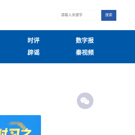
搜索
时评
数字报
辟谣
秦视频